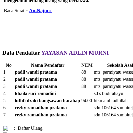
mengetahui tentang orang yang bertakwa.
Baca Surat »
An-Najm »
Data Pendaftar
YAYASAN ADLIN MURNI
No
Nama Pendaftar
NEM
Sekolah Asal
1
padli wandi pratama
88
mts. parmiyatu wass
2
padli wandi pratama
88
mts. parmiyatu wass
3
padli wandi pratama
88
mts. parmiyatu wass
4
khaila suci ramadini
sd s budirahayu
5
luthfi dzaki bangsawan harahap
94.00
hikmatul fadhillah
6
rezky ramadhan pratama
sdn 106164 sambirej
7
rezky ramadhan pratama
sdn 106164 sambirej
:
Daftar Ulang