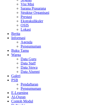
Visi Misi
Sarana Prasarana
Struktur Organisasi
Prestasi
Ekstrakulikuler
OSIS
Lokasi
Berita
Informasi
Agenda
Pengumuman
Buku Tamu
Warga
Data Guru
Data Staff
Data Siswa
Data Alumni
Galeri
PSB
Pendaftaran
Pengumuman
E-Learning
Al-Quran
Contoh Modul